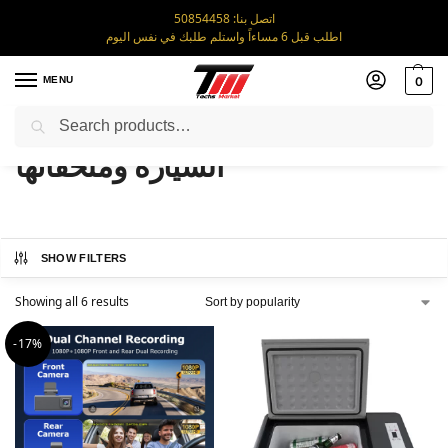
اتصل بنا: 50854458
اطلب قبل 6 مساءاً واستلم طلبك في نفس اليوم
MENU
0
Search
السيارة وملحقاتها
Home
/
السيارة وملحقاتها
SHOW FILTERS
Showing all 6 results
-17%