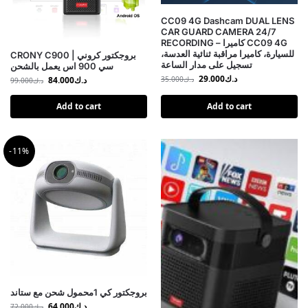
CC09 4G Dashcam DUAL LENS
CAR GUARD CAMERA 24/7
RECORDING – كاميرا CC09 4G
للسيارة، كاميرا مراقبة ثنائية العدسة،
CRONY C900 | بروجكتور كروني
تسجيل على مدار الساعة
سي 900 اس يعمل بالشحن
د.ك
29.000
د.ك
84.000
د.ك
35.000
د.ك
99.000
Add to cart
Add to cart
-11%
بروجكتور كي 1محمول شحن مع ستاند
د.ك
64.000
د.ك
72.000