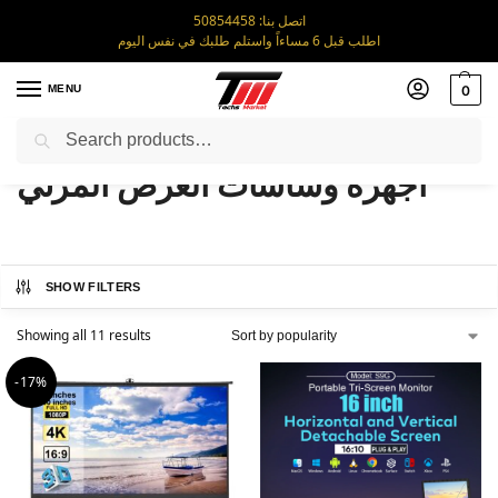
اتصل بنا: 50854458
اطلب قبل 6 مساءاً واستلم طلبك في نفس اليوم
MENU
0
Search
اجهزة وشاشات العرض المرئي
Home
/
اجهزة وشاشات العرض المرئي
SHOW FILTERS
Showing all 11 results
-17%