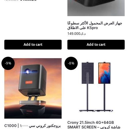
جهاز العرض المحمول الأكثر سطوعًا
على الاطلاق K5pro
د.ك
149.000
Add to cart
Add to cart
-9%
-8%
Crony 21.5inch 4G+64GB
C1000 | بروجكتور كروني سي ١٠٠٠
SMART SCREEN – شاشة كروني