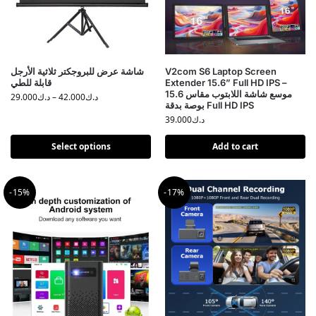
V2com S6 Laptop Screen
شاشة عرض للبروجكتر ثلاثية الأرجل
Extender 15.6” Full HD IPS –
قابلة للطي
موسع شاشة اللابتوب مقاس 15.6
د.ك
42.000
–
د.ك
29.000
بوصة بدقة Full HD IPS
د.ك
39.000
Select options
Add to cart
-15%
-17%