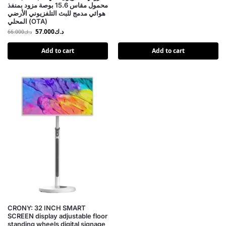
محمول مقاس 15.6 بوصة مزود بمنفذ
هوائي مدمج للبث التلفزيوني الأرضي
المحلي (OTA)
د.ك
57.000
د.ك
66.000
Add to cart
Add to cart
CRONY: 32 INCH SMART
SCREEN display adjustable floor
standing wheels digital signage