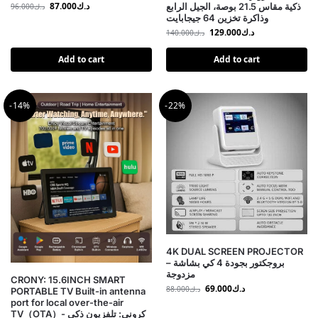
د.ك
87.000
ذكية مقاس 21.5 بوصة، الجيل الرابع
د.ك
96.000
وذاكرة تخزين 64 جيجابايت
د.ك
129.000
د.ك
140.000
Add to cart
Add to cart
-14%
-22%
4K DUAL SCREEN PROJECTOR
– بروجكتور بجودة 4 كي بشاشة
مزدوجة
CRONY: 15.6INCH SMART
د.ك
69.000
د.ك
88.000
PORTABLE TV Built-in antenna
port for local over-the-air
TV（OTA）- كروني: تلفزيون ذكي